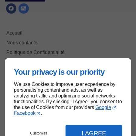
Accueil
Nous contacter
Politique de Confidentialité
Plan du site
Your privacy is our priority
We use Cookies to improve user experience by
Haut de page
personalising content and ads, as well as
analyzing traffic and optimizing social networks
functionalities. By clicking "I Agree" you consent to
the use of Cookies from our providers
Google
Facebook
.
I AGREE
Customize