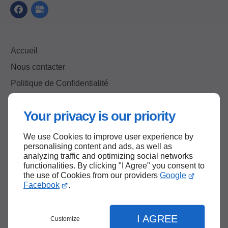
Accueil
Nous contacter
Politique de Confidentialité
Plan du site
Your privacy is our priority
We use Cookies to improve user experience by
Haut de page
personalising content and ads, as well as
analyzing traffic and optimizing social networks
functionalities. By clicking "I Agree" you consent to
the use of Cookies from our providers
Google
Facebook
.
I AGREE
Customize